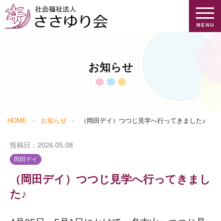
MENU
お知らせ
お知らせ
ささゆり会について
提供介護サービス
ご挨拶
HOME
お知らせ
（岡田デイ）つつじ見学へ行ってきました♪
施設を探す
ささゆり会のあゆみ
提供介護サービス一覧
投稿日：2026.05.08
施設を探す
会社概要
特養・小規模特養
岡田デイ
採用情報
地域貢献
ケアハウス
（岡田デイ）つつじ見学へ行ってきまし
情報公開
グループホーム
た♪
採用情報トップ
ショートステイ
個人情報保護方針
求人検索