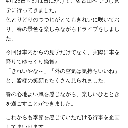
4月25日～5月1日にかけて、名古山へつつじ見
各種報告書
デイサービス
メッセージ
学に行ってきました。
各種計画書
訪問介護（ホームヘルパー）
福利厚生一覧
色とりどりのつつじがとてもきれいに咲いてお
処遇改善の計画書・報告書
居宅介護支援事業所
り、春の景色を楽しみながらドライブをしまし
資格取得制度
小規模多機能ホーム
た。
外国人採用
要介護度別施設一覧
給与と退職金一覧
今回は車内からの見学だけでなく、実際に車を
降りてゆっくり鑑賞♪
「きれいやな～」「外の空気は気持ちいいね」
と、皆様の笑顔もたくさん見られました。
春の心地よい風を感じながら、楽しいひととき
を過ごすことができました。
これからも季節を感じていただける行事を企画
してまいります。