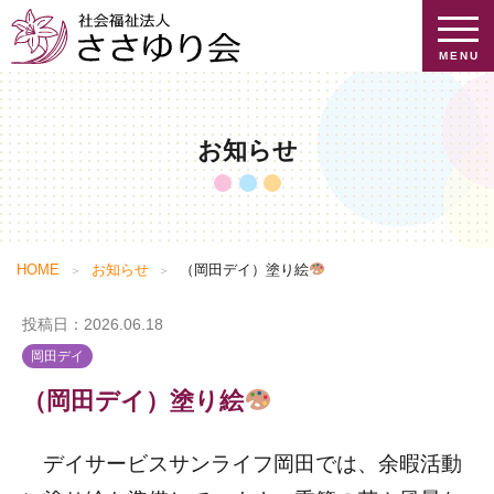
MENU
お知らせ
お知らせ
ささゆり会について
提供介護サービス
ご挨拶
HOME
お知らせ
（岡田デイ）塗り絵
施設を探す
ささゆり会のあゆみ
提供介護サービス一覧
投稿日：2026.06.18
施設を探す
会社概要
特養・小規模特養
岡田デイ
採用情報
地域貢献
ケアハウス
（岡田デイ）塗り絵
情報公開
グループホーム
採用情報トップ
デイサービスサンライフ岡田では、余暇活動
ショートステイ
個人情報保護方針
求人検索