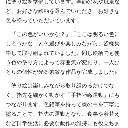
各種報告書
に塗り絵を準備しています。季節の花や風景な
デイサービス
メッセージ
ど、お好きな絵柄を選んでいただき、お好きな
各種計画書
訪問介護（ホームヘルパー）
福利厚生一覧
色を塗っていただいています。
処遇改善の計画書・報告書
居宅介護支援事業所
資格取得制度
小規模多機能ホーム
「この色がいいかな？」「ここは明るい色に
外国人採用
しようかな」と色選びを楽しみながら、皆様集
要介護度別施設一覧
給与と退職金一覧
中して取り組まれていました。同じ絵柄でも使
う色や塗り方によって雰囲気が変わり、一人ひ
とりの個性が光る素敵な作品が完成しました♪
塗り絵は楽しみながら取り組めるだけでな
く、指先を細かく動かす「手指巧緻運動」にも
つながります。色鉛筆を持って線の中を丁寧に
塗ることで、指先の運動となり、食事や着替え
など日常生活に必要な動作の維持にも役立ちま