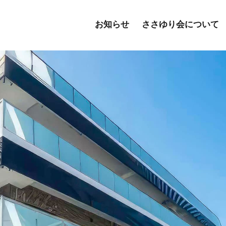
お知らせ
ささゆり会について
ジ
挨拶
福利厚生一覧
ささゆり会のあゆみ
資格取得制度
会社概要
外国
通所介護
訪問介護
イ
デイサービス
訪問介護
（ホ
ホーム
小規模多機能ホーム
小規模多機能
提供介護サービス一覧
要介護度別施設表