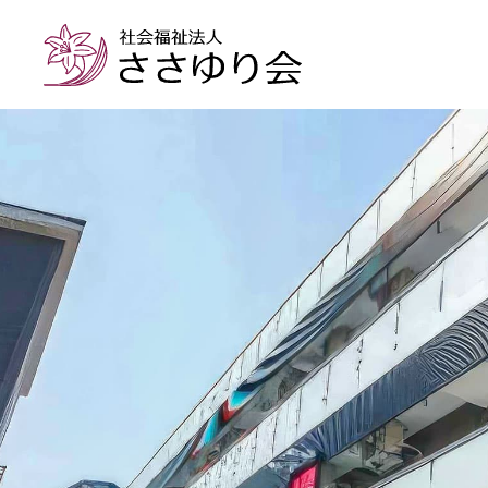
求人検索
メッセー
ご
入居型施設
短期入所施設
特別養護老人ホーム
ショートステ
グループホーム
小規模多機能
ケアハウス
介護型ケアハウス