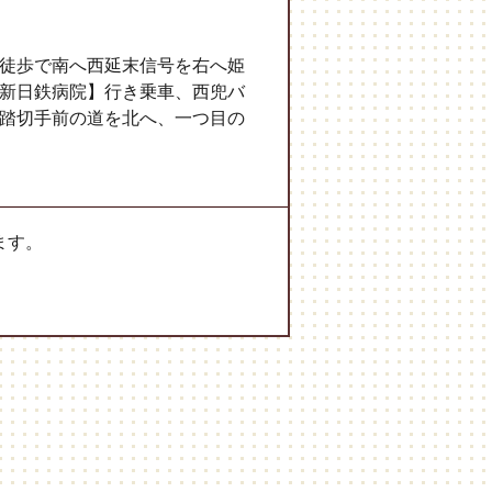
徒歩で南へ西延末信号を右へ姫
新日鉄病院】行き乗車、西兜バ
踏切手前の道を北へ、一つ目の
ます。