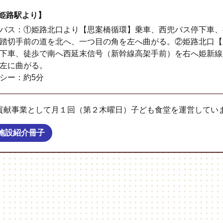
R姫路駅より】
バス：①姫路北口より【思案橋循環】乗車、西兜バス停下車、
踏切手前の道を北へ、一つ目の角を左へ曲がる。②姫路北口【
下車、徒歩で南へ西延末信号（新幹線高架手前）を右へ姫新線
左に曲がる。
シー：約5分
貢献事業として月１回（第２木曜日）子ども食堂を運営してい
施設紹介冊子