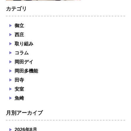
カテゴリ
御立
西庄
取り組み
コラム
岡田デイ
岡田多機能
田寺
安室
魚崎
月別アーカイブ
2026年8月