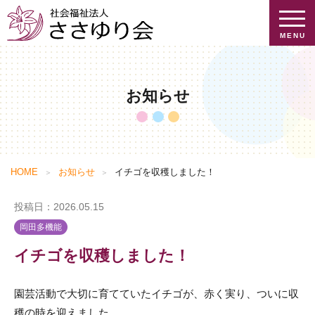
MENU
お知らせ
お知らせ
ささゆり会について
提供介護サービス
ご挨拶
HOME
お知らせ
イチゴを収穫しました！
施設を探す
ささゆり会のあゆみ
提供介護サービス一覧
投稿日：2026.05.15
施設を探す
会社概要
特養・小規模特養
岡田多機能
採用情報
地域貢献
ケアハウス
イチゴを収穫しました！
情報公開
グループホーム
採用情報トップ
園芸活動で大切に育てていたイチゴが、赤く実り、ついに収
ショートステイ
個人情報保護方針
求人検索
穫の時を迎えました。