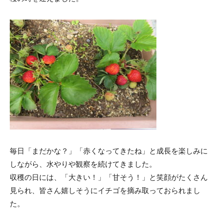
各種報告書
デイサービス
メッセージ
各種計画書
訪問介護（ホームヘルパー）
福利厚生一覧
処遇改善の計画書・報告書
居宅介護支援事業所
資格取得制度
小規模多機能ホーム
外国人採用
要介護度別施設一覧
給与と退職金一覧
毎日「まだかな？」「赤くなってきたね」と成長を楽しみに
しながら、水やりや観察を続けてきました。
収穫の日には、「大きい！」「甘そう！」と笑顔がたくさん
見られ、皆さん嬉しそうにイチゴを摘み取っておられまし
た。