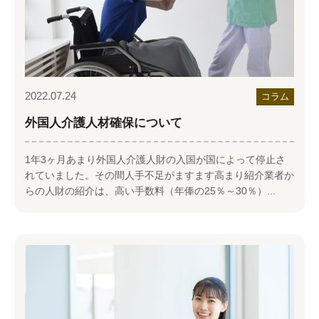
各種報告書
デイサービス
メッセージ
各種計画書
訪問介護（ホームヘルパー）
福利厚生一覧
処遇改善の計画書・報告書
居宅介護支援事業所
資格取得制度
小規模多機能ホーム
2022.07.24
コラム
外国人採用
要介護度別施設一覧
外国人介護人材確保について
給与と退職金一覧
1年3ヶ月あまり外国人介護人財の入国が国によって停止さ
れていました。その間人手不足がますます高まり紹介業者か
らの人財の紹介は、高い手数料（年俸の25％～30％）...