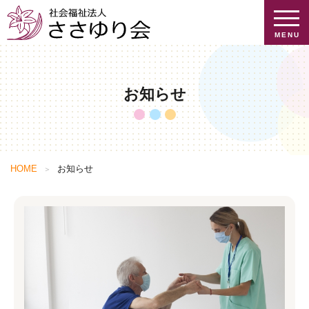
MENU
お知らせ
お知らせ
ささゆり会について
提供介護サービス
ご挨拶
HOME
お知らせ
施設を探す
ささゆり会のあゆみ
提供介護サービス一覧
施設を探す
会社概要
特養・小規模特養
採用情報
地域貢献
ケアハウス
情報公開
グループホーム
採用情報トップ
ショートステイ
個人情報保護方針
求人検索