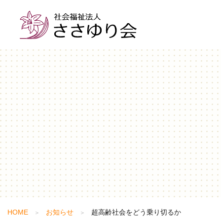
求人検索
メッセー
ご
入居型施設
短期入所施設
特別養護老人ホーム
ショートステ
グループホーム
小規模多機能
ケアハウス
介護型ケアハウス
HOME
お知らせ
超高齢社会をどう乗り切るか