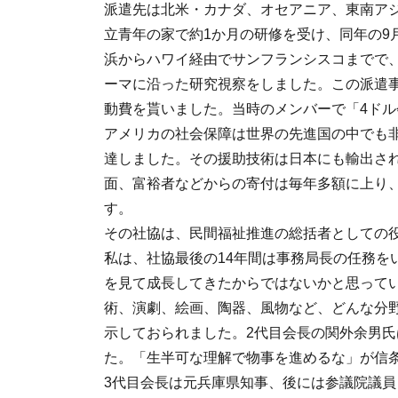
派遣先は北米・カナダ、オセアニア、東南ア
立青年の家で約1か月の研修を受け、同年の9
浜からハワイ経由でサンフランシスコまでで、
ーマに沿った研究視察をしました。この派遣事
動費を貰いました。当時のメンバーで「4ドル
アメリカの社会保障は世界の先進国の中でも
達しました。その援助技術は日本にも輸出さ
面、富裕者などからの寄付は毎年多額に上り
す。
その社協は、民間福祉推進の総括者としての
私は、社協最後の14年間は事務局長の任務を
を見て成長してきたからではないかと思って
術、演劇、絵画、陶器、風物など、どんな分
示しておられました。2代目会長の関外余男
た。「生半可な理解で物事を進めるな」が信
3代目会長は元兵庫県知事、後には参議院議