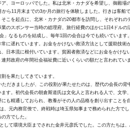
ジア、ヨーロッパでした。私は北米・カナダを希望し、御殿場
月から11月末までの3か月の旅行を体験しました。行きは客船
そこを起点に、北米・カナダの20都市を訪問し、それぞれの
業のスポンサー当時の総理府、旅行経費のほかに1日4ドルの
会」なるものを結成し、毎年1回の会合は今でも続いています
非常に遅れています。お金をかけない救済方法として援助技術
れ、日本流に根付いています。貧困者救済などにお金をかけな
、連邦政府の年間社会福祉費に近いくらいの額だと言われてい
役割を果たしてきています。
いただきましたが、この役割が果たせたのは、歴代の会長の背
います。初代会長の朝倉斯道氏は文化人と言われる人で、文学
野にも精通しておられ、教養がその人の品格を創り出すことを
氏は、元内務官僚で、終戦時は埼玉県知事まで務められた方でし
条の方でした。
員として環境大臣までされた金井元彦氏でした。この方たちは、