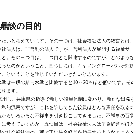
鼎談の目的
いたいと考えています。その一つは、社会福祉法人の経営とは
福祉法人は、非営利の法人ですが、営利法人が展開する福祉サ
こと。その三つ目は、二つ目とも関連するのですが、どのよう
なったのかということ。四つ目には、キヤノングローバル研究
か、ということを論じていただいきたいと思います。
準は一般の給与水準と比較すると10～20％ほど低いです。そ
なります。
流用し、兵庫県の指導で新しい役員体制に変わり、新たな出発
、私的流用ですが、これを許してきた役員はどんな責任を取る
昔からいろいろな不祥事を引き起こしてきました。不祥事の百
うに考えていくのか。五つ目は、社会福祉法人は借金経営がほ
度の社会福祉法の一部改正は借金経営を助長するようなところ