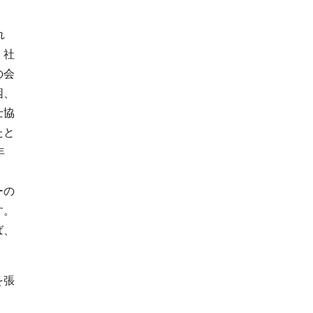
れ
。社
の会
困、
士協
たと
年
ーの
す。
ば、
を張