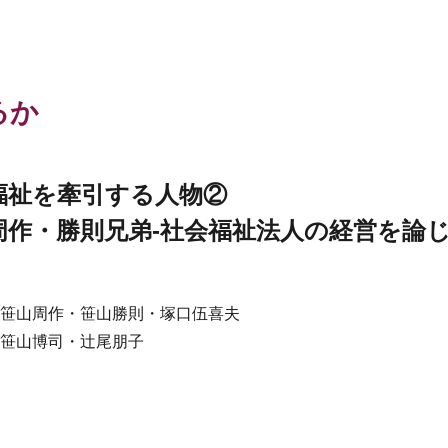
るか
福祉を牽引する人物②
周作・勝則兄弟-社会福祉法人の経営を論
笹山周作・笹山勝則・塚口伍喜夫
笹山博司・辻尾朋子