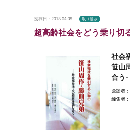
投稿日：2018.04.09
取り組み
超高齢社会をどう乗り切
社会
笹山
合う-
鼎談者：
編集者：