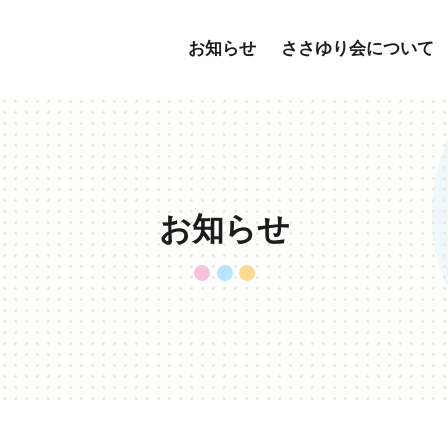
お知らせ
ささゆり会について
ジ
挨拶
福利厚生一覧
ささゆり会のあゆみ
資格取得制度
会社概要
外国
通所介護
訪問介護
イ
デイサービス
訪問介護
お知らせ
（ホ
ホーム
小規模多機能ホーム
小規模多機能
提供介護サービス一覧
要介護度別施設表