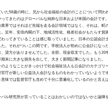
いた58歳の時に、兄から社会福祉の会計のことについて問わ
やってきたのはグローバルな純粋な日本および米国の会計です
の業界ではそれほど先端を走る会計領域ではなく、それは、町
た。近年、安倍内閣の下、地域活性化、格差社会がもたらす貧
変わってきていることは感じ取っていました。日本の公認会計
した。それがついこの間です。学校法人が初めに公会計になっ
、貸方がありませんでした。全部、現金収支でした。もう20
算期末に大きな損失を出して、大きく新聞記事になりました。
そのようなことがきっかけで社会福祉法人も公会計のカテゴリ
督官庁が新しい公益法人会計なるものをわかっていないようで
う意味では監督官庁も含めて十分に普遍化しているのかと言え
ーバル研究所が言っていることはおかしいのではないかと論陣