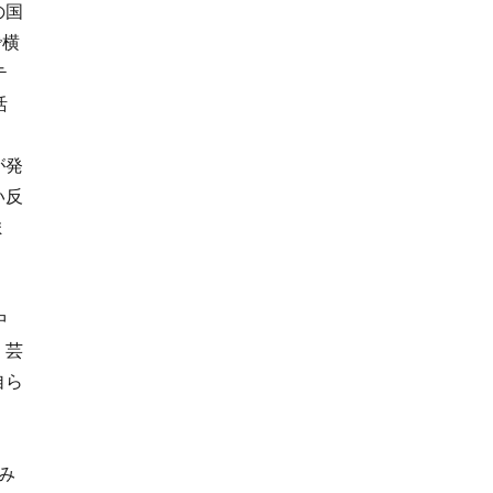
の国
で横
テ
活
。
が発
い反
ま
中
、芸
自ら
み